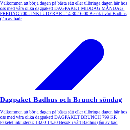
Välkommen att börja dagen på bästa sätt eller tillbringa dagen här hos
oss med våra olika dagpaket! DAGPAKET MIDDAG MÅNDAG-
FREDAG 700:- INKLUDERAR - 14.30-16.00 Besök i vårt Badhus
(lån av badr
Dagpaket Badhus och Brunch söndag
Välkommen att börja dagen på bästa sätt eller tillbringa dagen här hos
oss med våra olika dagpaket! DAGPAKET BRUNCH 799 KR
Paketet inkluderar: 13.00-14.30 Besök i vårt Badhus (lån av bad