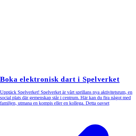
Boka elektronisk dart i Spelverket
Upptäck Spelverket! Spelverket är vårt sprillans nya aktivitetsrum, en
social plats där gemenskap står i centrum. Här kan du fira något med
familjen, utmana en kompis eller en kollega. Detta oavset