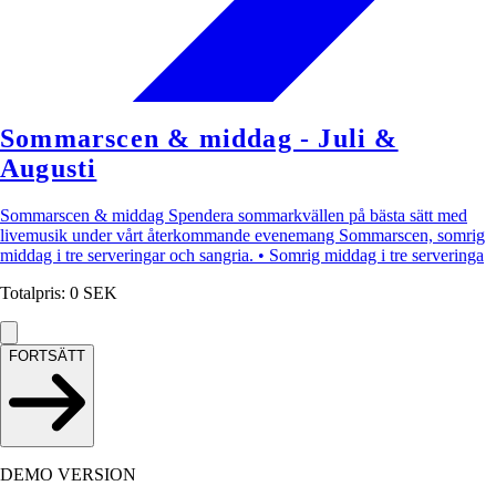
Sommarscen & middag - Juli &
Augusti
Sommarscen & middag Spendera sommarkvällen på bästa sätt med
livemusik under vårt återkommande evenemang Sommarscen, somrig
middag i tre serveringar och sangria. • Somrig middag i tre serveringa
Totalpris
:
0
SEK
FORTSÄTT
DEMO VERSION