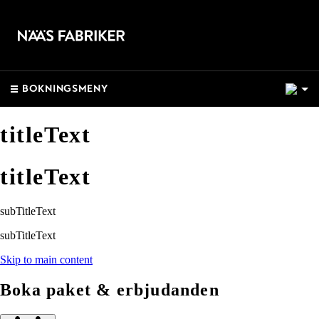
1
BOKNINGSMENY
titleText
titleText
subTitleText
subTitleText
Skip to main content
Boka paket & erbjudanden