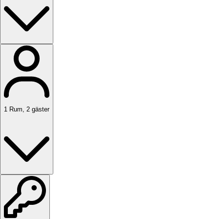
1
Rum
,
2
gäster