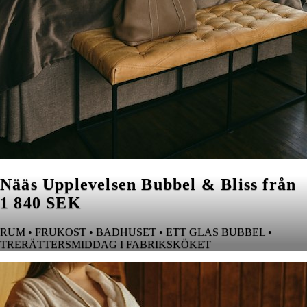
Nääs Upplevelsen Bubbel & Bliss från
1 840 SEK
RUM • FRUKOST • BADHUSET • ETT GLAS BUBBEL •
TRERÄTTERSMIDDAG I FABRIKSKÖKET