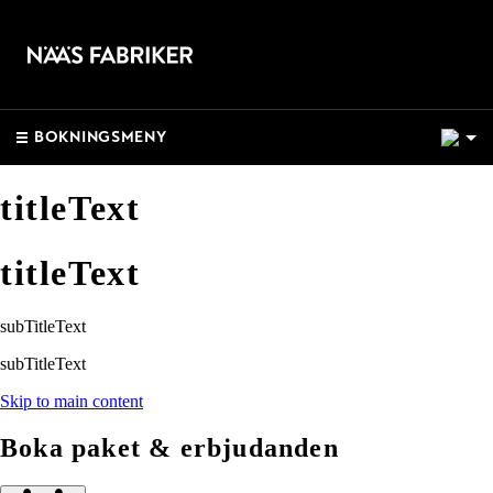
1
BOKNINGSMENY
titleText
titleText
subTitleText
subTitleText
Skip to main content
Boka paket & erbjudanden