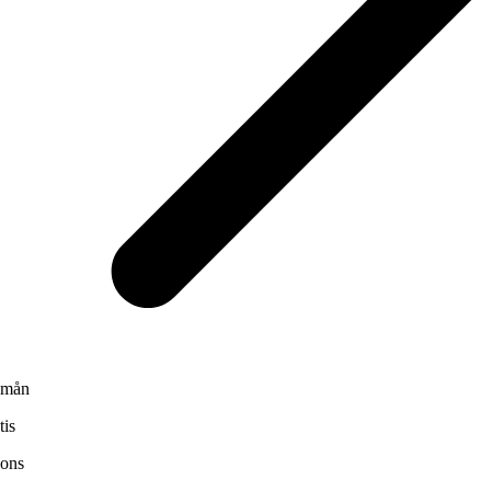
mån
tis
ons