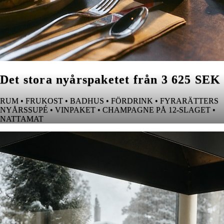
Det stora nyårspaketet från 3 625 SEK
RUM • FRUKOST • BADHUS • FÖRDRINK • FYRARÄTTERS
NYÅRSSUPÉ • VINPAKET • CHAMPAGNE PÅ 12-SLAGET •
NATTAMAT