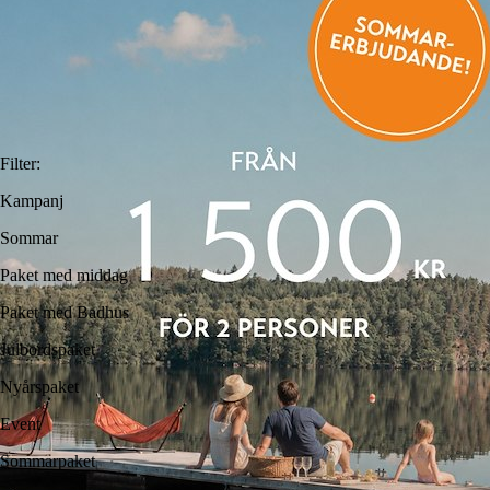
Filter
:
Kampanj
Sommar
Paket med middag
Paket med Badhus
Julbordspaket
Nyårspaket
Event
Sommarpaket