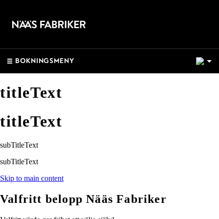
1
BOKNINGSMENY
titleText
titleText
subTitleText
subTitleText
Skip to main content
Valfritt belopp Nääs Fabriker