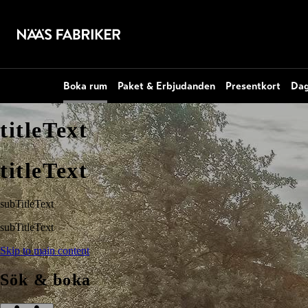
Boka rum
Paket & Erbjudanden
Presentkort
Dag
titleText
titleText
subTitleText
subTitleText
Skip to main content
Sök & boka