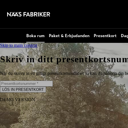
Boka rum
Paket & Erbjudanden
Presentkort
Dag
Skip to main content
Skriv in ditt presentkortsn
När du skrivit in ett giltigt presentkortsnummer så kan du påbörja din bo
LÖS IN PRESENTKORT
DEMO VERSION